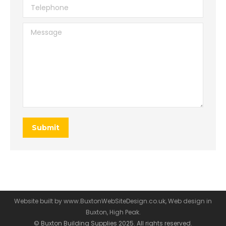
Telephone
Message
Submit
Website built by
www.BuxtonWebSiteDesign.co.uk, Web design in
Buxton, High Peak.
© Buxton Building Supplies 2025. All rights reserved.