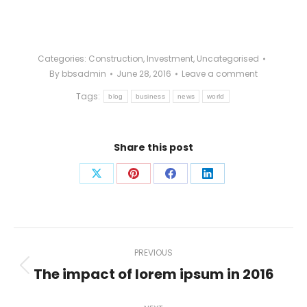
Categories:
Construction
,
Investment
,
Uncategorised
By
bbsadmin
June 28, 2016
Leave a comment
Tags:
blog
business
news
world
Share this post
Share
Share
Share
Share
on
on
on
on
X
Pinterest
Facebook
LinkedIn
Post
PREVIOUS
navigation
The impact of lorem ipsum in 2016
Previous
post: