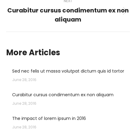
NEXT
Curabitur cursus condimentum ex non
Next
aliquam
post:
More Articles
Sed nec felis ut massa volutpat dictum quis id tortor
June 28, 2016
Curabitur cursus condimentum ex non aliquam
June 28, 2016
The impact of lorem ipsum in 2016
June 28, 2016