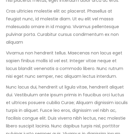
nisi placerat metus, eget interdum dolor arcu ac eros.
Cras ultricies molestie elit ac placerat. Phasellus at
feugiat nunc, id molestie diam. Ut eu elit vel massa
malesuada ornare in id magna. Vivamus pellentesque
pulvinar porta. Curabitur cursus condimentum ex non
aliquam
Vivamus non hendrerit tellus. Maecenas non lacus eget
sapien finibus mollis id vel est. Integer vitae neque et
lacus blandit venenatis a commodo libero. Nunc rutrum
nisi eget nunc semper, nec aliquam lectus interdum.
Nunc lacus dui, hendrerit ut ligula vitae, hendrerit aliquet
dui. Vestibulum ante ipsum primis in faucibus orci luctus
et ultrices posuere cubilia Curae; Aliquam dignissim iaculis
turpis in aliquet. Fusce leo eros, dignissim vel nibh ac,
facilisis congue elit. Duis viverra nibh lectus, nec molestie
libero suscipit lacinia. Nunc dapibus turpis nisl, porttitor
pulvinar justo semper quis. Vivamus in dignissim ipsum.