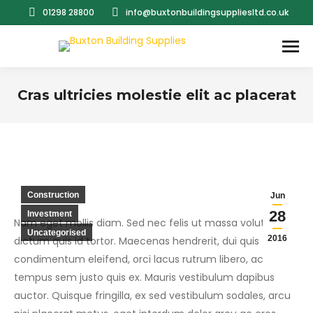
01298 28800
info@buxtonbuildingsuppliesltd.co.uk
Cras ultricies molestie elit ac placerat
You are here:
Construction
Jun
28
Investment
Nam eget mollis diam. Sed nec felis ut massa volutpat
Uncategorised
2016
dictum quis id tortor. Maecenas hendrerit, dui quis
condimentum eleifend, orci lacus rutrum libero, ac
tempus sem justo quis ex. Mauris vestibulum dapibus
auctor. Quisque fringilla, ex sed vestibulum sodales, arcu