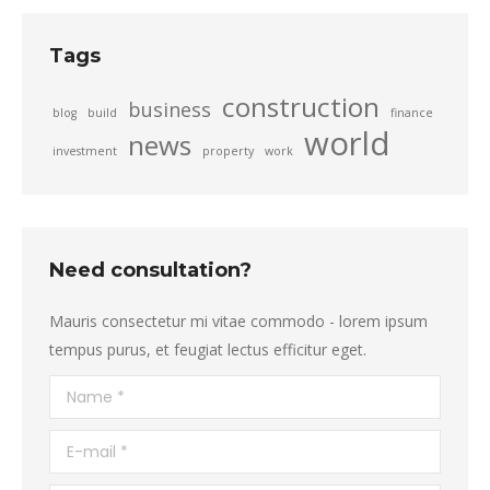
Tags
construction
business
blog
build
finance
world
news
investment
property
work
Need consultation?
Mauris consectetur mi vitae commodo - lorem ipsum
tempus purus, et feugiat lectus efficitur eget.
Name *
E-mail *