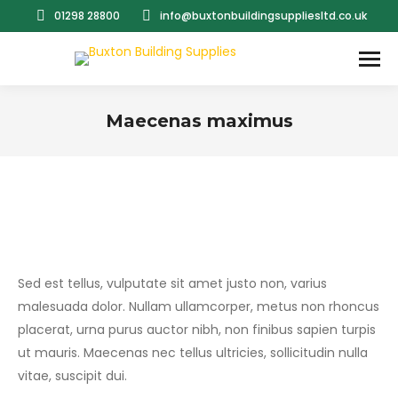
01298 28800
info@buxtonbuildingsuppliesltd.co.uk
Maecenas maximus
You are here:
Sed est tellus, vulputate sit amet justo non, varius
malesuada dolor. Nullam ullamcorper, metus non rhoncus
placerat, urna purus auctor nibh, non finibus sapien turpis
ut mauris. Maecenas nec tellus ultricies, sollicitudin nulla
vitae, suscipit dui.