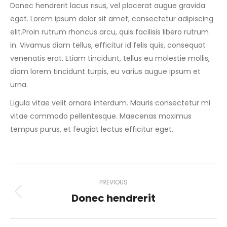
Donec hendrerit lacus risus, vel placerat augue gravida
eget. Lorem ipsum dolor sit amet, consectetur adipiscing
elit.Proin rutrum rhoncus arcu, quis facilisis libero rutrum
in. Vivamus diam tellus, efficitur id felis quis, consequat
venenatis erat. Etiam tincidunt, tellus eu molestie mollis,
diam lorem tincidunt turpis, eu varius augue ipsum et
urna.
Ligula vitae velit ornare interdum. Mauris consectetur mi
vitae commodo pellentesque. Maecenas maximus
tempus purus, et feugiat lectus efficitur eget.
Project
PREVIOUS
navigation
Donec hendrerit
Previous
project: