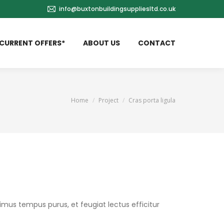
info@buxtonbuildingsuppliesltd.co.uk
CURRENT OFFERS*
ABOUT US
CONTACT
You are here:
Home
Project
Cras porta ligula
mus tempus purus, et feugiat lectus efficitur