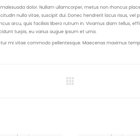
us malesuada dolor. Nullam ullamcorper, metus non rhoncus place
licitudin nulla vitae, suscipit dui. Donec hendrerit lacus risus, v
us arcu, quis facilisis libero rutrum in. Vivamus diam tellus, effi
ncidunt turpis, eu varius augue ipsum et urna.
ctetur mi vitae commodo pellentesque. Maecenas maximus tempus 
Next
project: